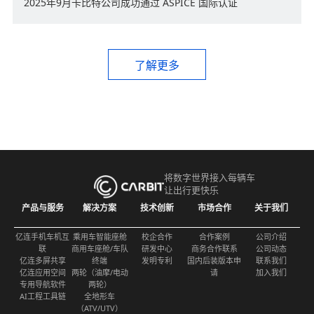
2025年9月卡比特公司成功通过 ASPICE 国际认证
了解更多
将数字世界接入每辆车
让出行更快乐
产品与服务
解决方案
技术创新
市场合作
关于我们
亿连手机车机互
乘用车智能座舱
校企合作
合作案例
公司介绍
联
商用车座舱/车队
研发中心
商务合作联系
公司动态
亿连多屏共享
终端
发明专利
国内后装版本申
联系我们
亿连应用空间
两轮（油摩/电动
请
加入我们
专用导航软件
两轮）
AI工程工具链
全地形车
（ATV/UTV）